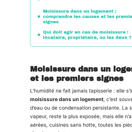
Moisissure dans un logement :
comprendre les causes et les premi
signes
Qui doit agir en cas de moisissure :
locataire, propriétaire, ou les deux ?
Moisissure dans un log
et les premiers signes
L’humidité ne fait jamais tapisserie : elle s
moisissure dans un logement
, c’est souve
d’eau ou de condensation persistante. La s
vapeur, reste la plus exposée, mais elle 
aérées, cuisines sans hotte, toutes les piè