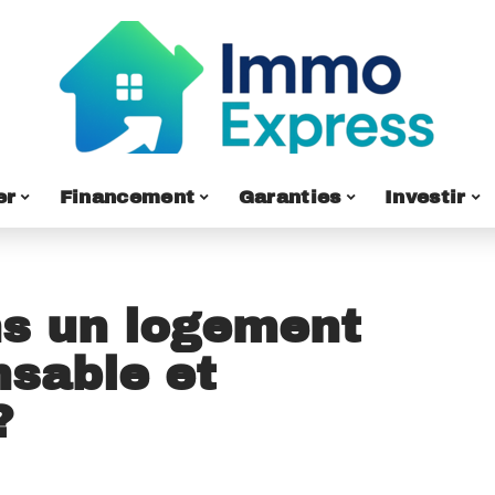
er
Financement
Garanties
Investir
ns un logement
nsable et
?