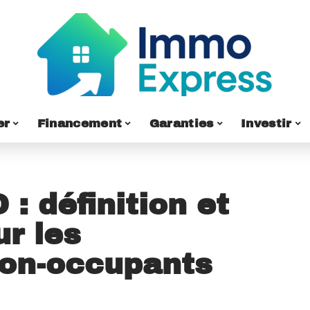
er
Financement
Garanties
Investir
: définition et
r les
non-occupants